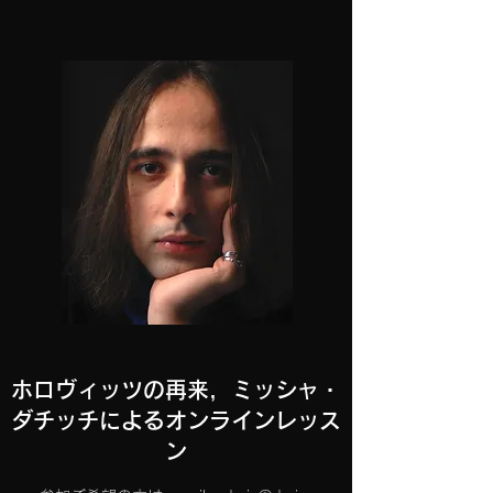
ホロヴィッツの再来，ミッシャ・
ダチッチによるオンラインレッス
ン